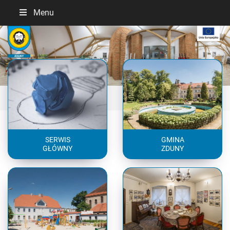
Menu
Previous
Next
SERWIS
GMINA
GŁÓWNY
ZDUNY