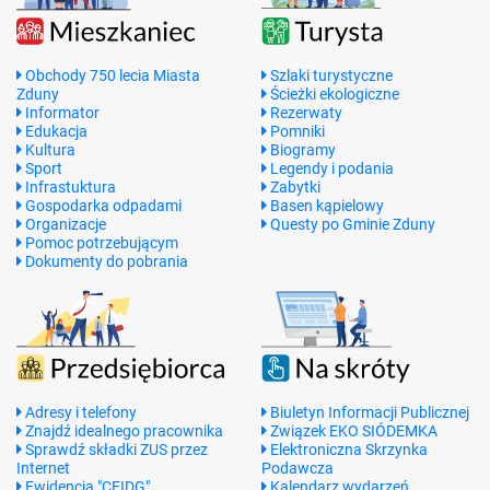
Obchody 750 lecia Miasta
Szlaki turystyczne
Zduny
Ścieżki ekologiczne
Informator
Rezerwaty
Edukacja
Pomniki
Kultura
Biogramy
Sport
Legendy i podania
Infrastuktura
Zabytki
Gospodarka odpadami
Basen kąpielowy
Organizacje
Questy po Gminie Zduny
Pomoc potrzebującym
Dokumenty do pobrania
Adresy i telefony
Biuletyn Informacji Publicznej
Znajdź idealnego pracownika
Związek EKO SIÓDEMKA
Sprawdź składki ZUS przez
Elektroniczna Skrzynka
Internet
Podawcza
Ewidencja "CEIDG"
Kalendarz wydarzeń