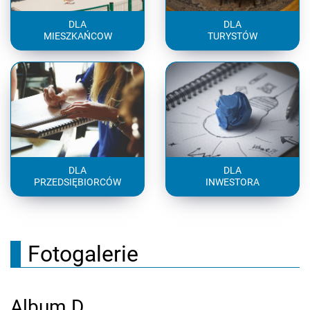
DLA
DLA
MIESZKAŃCOW
TURYSTÓW
DLA
DLA
PRZEDSIĘBIORCÓW
INWESTORA
Fotogalerie
Album D