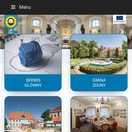
Menu
Previous
Next
SERWIS
GMINA
GŁÓWNY
ZDUNY