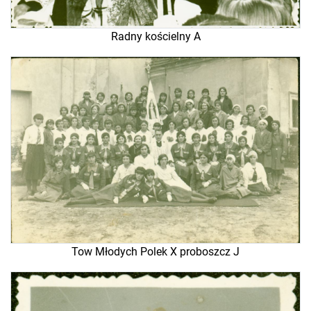
Radny kościelny A
Tow Młodych Polek X proboszcz J