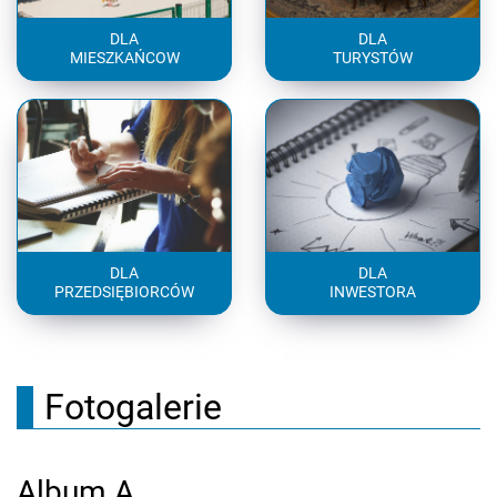
DLA
DLA
MIESZKAŃCOW
TURYSTÓW
DLA
DLA
PRZEDSIĘBIORCÓW
INWESTORA
Fotogalerie
Album A