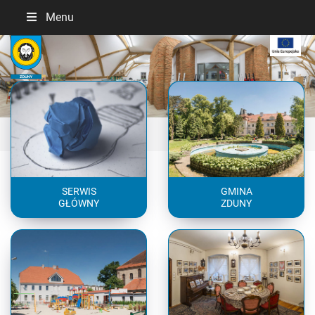
Menu
Previous
Next
SERWIS
GMINA
GŁÓWNY
ZDUNY