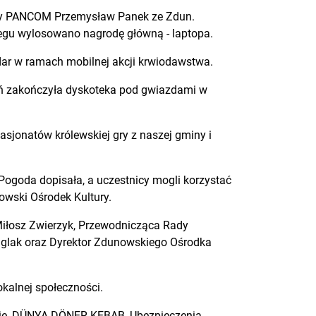
irmy PANCOM Przemysław Panek ze Zdun.
iegu wylosowano nagrodę główną - laptopa.
dar w ramach mobilnej akcji krwiodawstwa.
eń zakończyła dyskoteka pod gwiazdami w
asjonatów królewskiej gry z naszej gminy i
ogoda dopisała, a uczestnicy mogli korzystać
wski Ośrodek Kultury.
Miłosz Zwierzyk, Przewodnicząca Rady
iglak oraz Dyrektor Zdunowskiego Ośrodka
okalnej społeczności.
ynie, DÜNYA DÖNER KEBAB, Ubezpieczenia