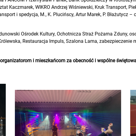
ztat Kaczmarek, WIKRO Andrzej Wiśniewski, Kruk Transport, P
ort i spedycja, M., K. Plucińscy, Artur Marek, P. Błażutycz – ci
Zdunowski Ośrodek Kultury, Ochotnicza Straż Pożarna Zduny, o
a Królewska, Restauracja Impuls, Szalona Lama, zabezpieczenie
organizatorom i mieszkańcom za obecność i wspólne świętowa