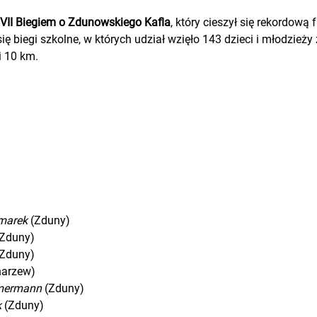
VII Biegiem o Zdunowskiego Kafla
, który cieszył się rekordową
się biegi szkolne, w których udział wzięło 143 dzieci i młodzież
i 10 km.
marek
(Zduny)
Zduny)
Zduny)
arzew)
mmermann
(Zduny)
k
(Zduny)