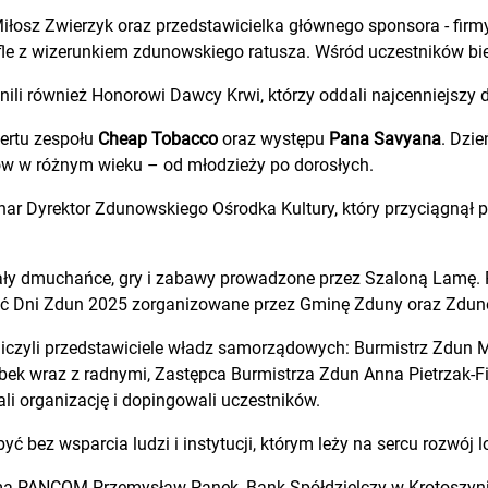
iłosz Zwierzyk oraz przedstawicielka głównego sponsora - f
le z wizerunkiem zdunowskiego ratusza. Wśród uczestników b
ili również Honorowi Dawcy Krwi, którzy oddali najcenniejszy 
ertu zespołu
Cheap Tobacco
oraz występu
Pana Savyana
. Dzi
ców w różnym wieku – od młodzieży po dorosłych.
ar Dyrektor Zdunowskiego Ośrodka Kultury, który przyciągnął p
ły dmuchańce, gry i zabawy prowadzone przez Szaloną Lamę. P
wać Dni Zdun 2025 zorganizowane przez Gminę Zduny oraz Zduno
iczyli przedstawiciele władz samorządowych: Burmistrz Zdun 
bek wraz z radnymi, Zastępca Burmistrza Zdun Anna Pietrzak-F
li organizację i dopingowali uczestników.
 bez wsparcia ludzi i instytucji, którym leży na sercu rozwój l
firma PANCOM Przemysław Panek, Bank Spółdzielczy w Krotosz