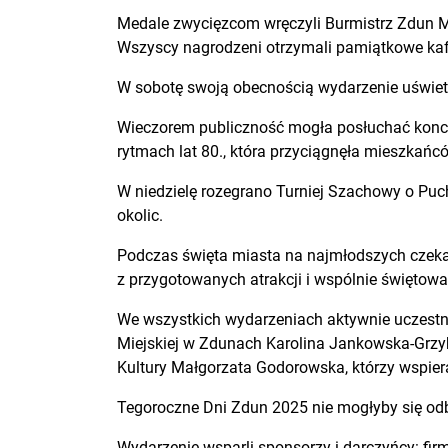
Medale zwycięzcom wręczyli Burmistrz Zdun M
Wszyscy nagrodzeni otrzymali pamiątkowe kaf
W sobotę swoją obecnością wydarzenie uświetn
Wieczorem publiczność mogła posłuchać konc
rytmach lat 80., która przyciągnęła mieszkań
W niedzielę rozegrano Turniej Szachowy o Puch
okolic.
Podczas święta miasta na najmłodszych czeka
z przygotowanych atrakcji i wspólnie święto
We wszystkich wydarzeniach aktywnie uczestn
Miejskiej w Zdunach Karolina Jankowska-Grzy
Kultury Małgorzata Godorowska, którzy wspiera
Tegoroczne Dni Zdun 2025 nie mogłyby się odbyć
Wydarzenie wsparli sponsorzy i darczyńcy: 