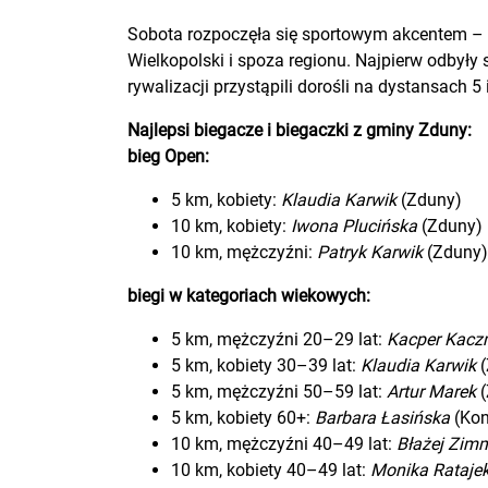
Sobota rozpoczęła się sportowym akcentem –
Wielkopolski i spoza regionu. Najpierw odbyły 
rywalizacji przystąpili dorośli na dystansach 5 
Najlepsi biegacze i biegaczki z gminy Zduny:
bieg Open:
5 km, kobiety:
Klaudia Karwik
(Zduny)
10 km, kobiety:
Iwona Plucińska
(Zduny)
10 km, mężczyźni:
Patryk Karwik
(Zduny)
biegi w kategoriach wiekowych:
5 km, mężczyźni 20–29 lat:
Kacper Kacz
5 km, kobiety 30–39 lat:
Klaudia Karwik
(
5 km, mężczyźni 50–59 lat:
Artur Marek
(
5 km, kobiety 60+:
Barbara Łasińska
(Kon
10 km, mężczyźni 40–49 lat:
Błażej Zi
10 km, kobiety 40–49 lat:
Monika Rataje