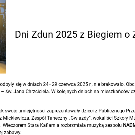
Dni Zdun 2025 z Biegiem o
e odbyły się w dniach 24–29 czerwca 2025 r., nie brakowało. O
– św. Jana Chrzciciela. W kolejnych dniach na mieszkańców cze
ek swoje umiejętności zaprezentowały dzieci z Publicznego Pr
z Mickiewicza, Zespół Taneczny „Gwiazdy”, wokaliści Szkoły Mu
. Wieczorem Stara Kaflarnia rozbrzmiała muzyką zespołu
NADM
ej zabawy.