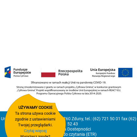
UŻYWAMY COOKIE
Ta strona używa cookie
Urząd Miejski Zduny, Rynek 2, 63-760 Zduny, tel.: (62) 721 50 01 fax (62)
zgodnie z ustawieniami
721 52 43
Twojej przeglądarki.
Deklaracja Dostepności
Czytaj więcej
Tekst łatwy do czytania (ETR)
Wyrażasz zgodę?