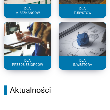
DLA
DLA
MIESZKAŃCOW
TURYSTÓW
DLA
DLA
PRZEDSIĘBIORCÓW
INWESTORA
Aktualności