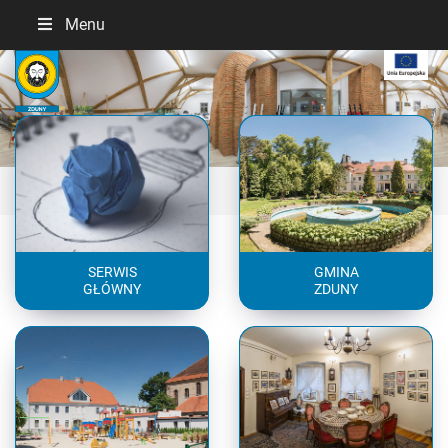
Menu
Previous
Next
SERWIS
GMINA
GŁÓWNY
ZDUNY