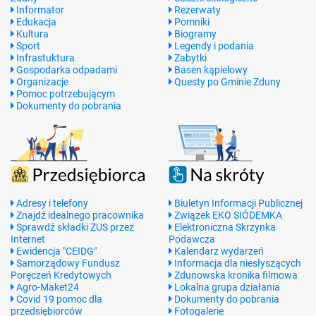
Informator
Rezerwaty
Edukacja
Pomniki
Kultura
Biogramy
Sport
Legendy i podania
Infrastuktura
Zabytki
Gospodarka odpadami
Basen kąpielowy
Organizacje
Questy po Gminie Zduny
Pomoc potrzebującym
Dokumenty do pobrania
Adresy i telefony
Biuletyn Informacji Publicznej
Znajdź idealnego pracownika
Związek EKO SIÓDEMKA
Sprawdź składki ZUS przez
Elektroniczna Skrzynka
Internet
Podawcza
Ewidencja "CEIDG"
Kalendarz wydarzeń
Samorządowy Fundusz
Informacja dla niesłyszących
Poręczeń Kredytowych
Zdunowska kronika filmowa
Agro-Maket24
Lokalna grupa działania
Covid 19 pomoc dla
Dokumenty do pobrania
przedsiębiorców
Fotogalerie