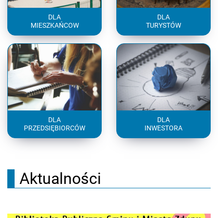
DLA
DLA
MIESZKAŃCOW
TURYSTÓW
DLA
DLA
PRZEDSIĘBIORCÓW
INWESTORA
Aktualności