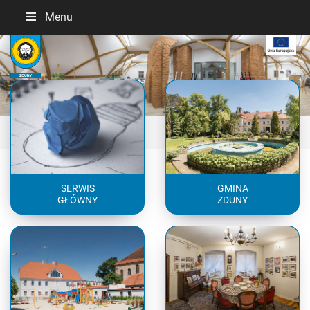
Menu
Previous
Next
SERWIS
GMINA
GŁÓWNY
ZDUNY