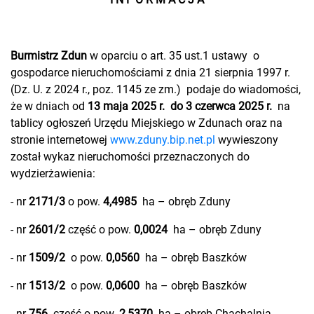
Burmistrz Zdun
w oparciu o art. 35 ust.1 ustawy o
gospodarce nieruchomościami z dnia 21 sierpnia 1997 r.
(Dz. U. z 2024 r., poz. 1145 ze zm.) podaje do wiadomości,
że w dniach od
13 maja 2025 r.
do 3 czerwca 2025 r.
na
tablicy ogłoszeń Urzędu Miejskiego w Zdunach oraz na
stronie internetowej
www.zduny.bip.net.pl
wywieszony
został wykaz nieruchomości przeznaczonych do
wydzierżawienia:
- nr
2171/3
o pow.
4,4985
ha – obręb Zduny
- nr
2601/2
część
o pow.
0,0024
ha – obręb Zduny
- nr
1509/2
o pow.
0,0560
ha – obręb Baszków
- nr
1513/2
o pow.
0,0600
ha – obręb Baszków
- nr
756
część o pow.
2,5370
ha – obręb Chachalnia