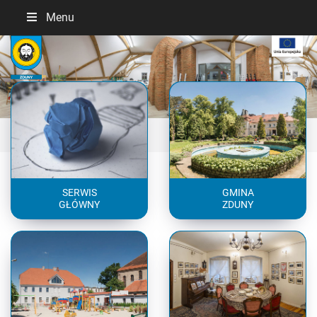
Menu
Previous
Next
SERWIS
GMINA
GŁÓWNY
ZDUNY