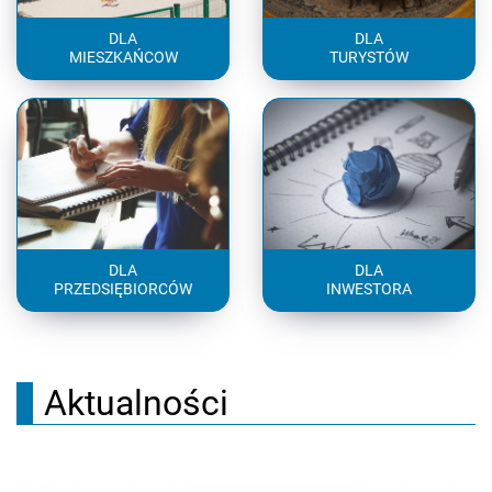
DLA
DLA
MIESZKAŃCOW
TURYSTÓW
DLA
DLA
PRZEDSIĘBIORCÓW
INWESTORA
Aktualności