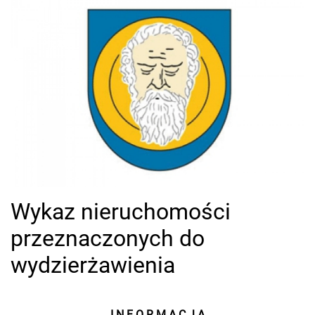
Wykaz nieruchomości
przeznaczonych do
wydzierżawienia
I N F O R M A C J A