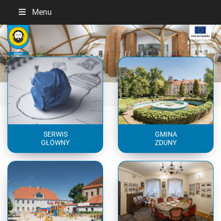
Menu
Previous
Next
SERWIS
GMINA
GŁÓWNY
ZDUNY