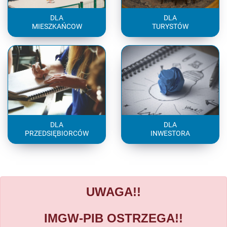
DLA
DLA
MIESZKAŃCOW
TURYSTÓW
DLA
DLA
PRZEDSIĘBIORCÓW
INWESTORA
UWAGA!!
IMGW-PIB OSTRZEGA!!