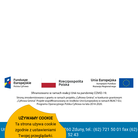
UŻYWAMY COOKIE
Ta strona używa cookie
Urząd Miejski Zduny, Rynek 2, 63-760 Zduny, tel.: (62) 721 50 01 fax (62)
zgodnie z ustawieniami
721 52 43
Twojej przeglądarki.